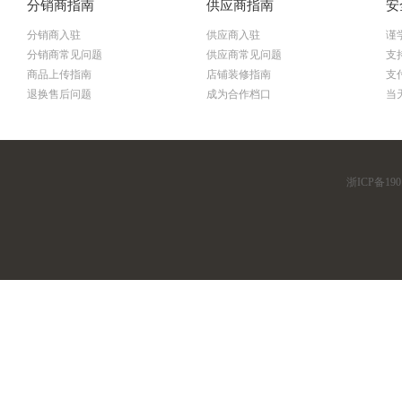
分销商指南
供应商指南
安
分销商入驻
供应商入驻
谨
分销商常见问题
供应商常见问题
支
商品上传指南
店铺装修指南
支
退换售后问题
成为合作档口
当
浙ICP备190