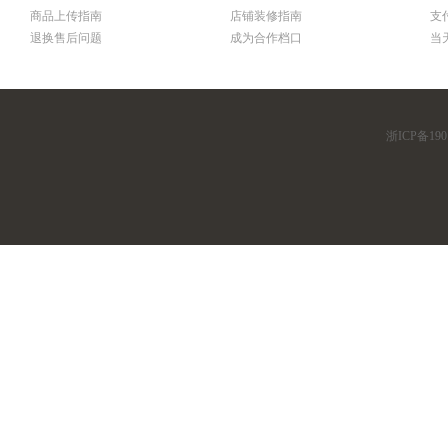
商品上传指南
店铺装修指南
支
退换售后问题
成为合作档口
当
浙ICP备190