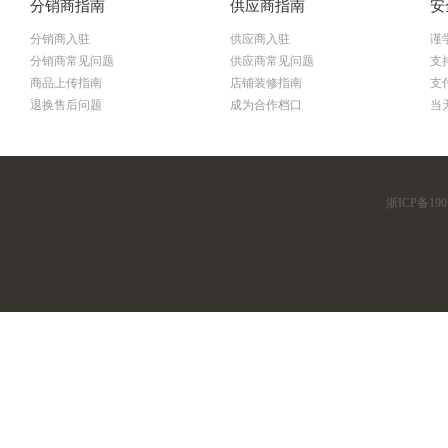
分销商指南
供应商指南
安
分销商入驻
供应商入驻
谨
分销商常见问题
供应商常见问题
支
商品上传指南
店铺装修指南
支
退换售后问题
成为合作档口
当
浙ICP备190