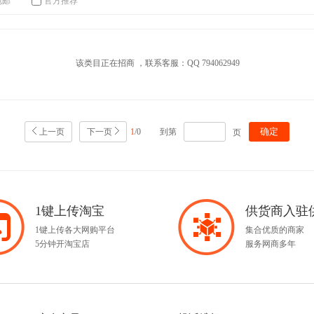
包邮
官方推荐
该类目正在招商 ，联系客服：QQ 794062949
确定
上一页
下一页
1
/0
到第
页
1键上传淘宝
供货商入驻
1键上传各大网购平台
集合优质的商家
5分钟开淘宝店
服务网商多年