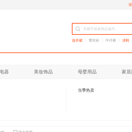
连衣裙
蕾丝衫
牛仔裤
凉鞋
电器
美妆饰品
母婴用品
家居
当季热卖