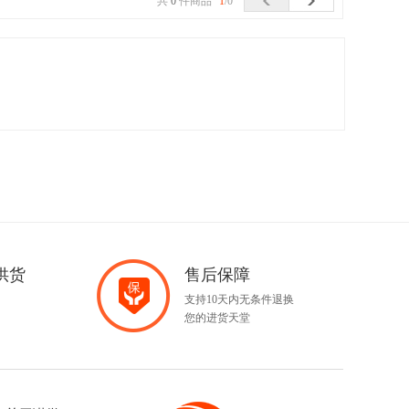
共
0
件商品
1
/0
供货
售后保障
支持10天内无条件退换
您的进货天堂