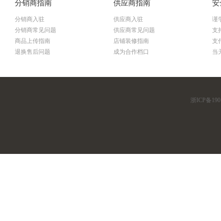
分销商指南
供应商指南
安
分销商入驻
供应商入驻
谨
分销商常见问题
供应商常见问题
支
商品上传指南
店铺装修指南
支
退换售后问题
成为合作档口
当
浙ICP备190