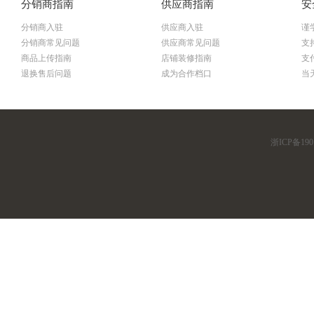
分销商指南
供应商指南
安
分销商入驻
供应商入驻
谨
分销商常见问题
供应商常见问题
支
商品上传指南
店铺装修指南
支
退换售后问题
成为合作档口
当
浙ICP备190