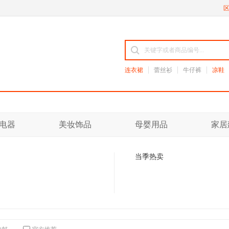
连衣裙
蕾丝衫
牛仔裤
凉鞋
电器
美妆饰品
母婴用品
家居
当季热卖