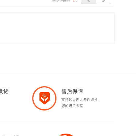
共
0
件商品
1
/0
供货
售后保障
支持10天内无条件退换
您的进货天堂