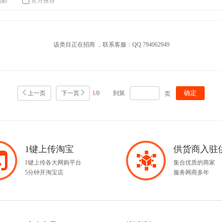
包邮
官方推荐
该类目正在招商 ，联系客服：QQ 794062949
确定
上一页
下一页
1
/0
到第
页
1键上传淘宝
供货商入驻
1键上传各大网购平台
集合优质的商家
5分钟开淘宝店
服务网商多年