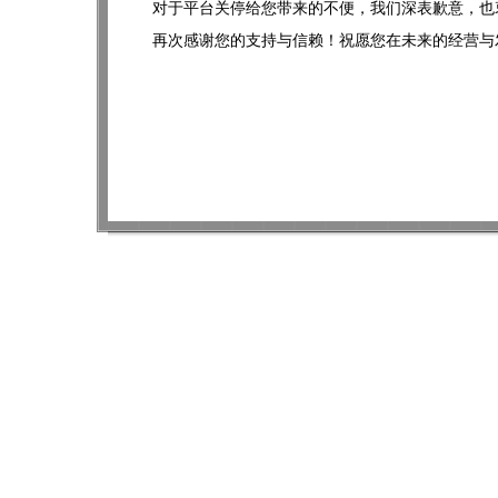
对于平台关停给您带来的不便，我们深表歉意，也
再次感谢您的支持与信赖！祝愿您在未来的经营与