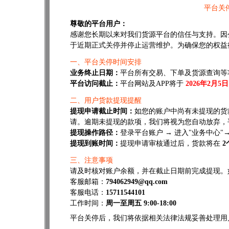
平台关
尊敬的平台用户：
感谢您长期以来对我们货源平台的信任与支持。因
于近期正式关停并停止运营维护。为确保您的权益
一、平台关停时间安排
业务终止日期：
平台所有交易、下单及货源查询
平台访问截止：
平台网站及APP将于
2026年2月5日
二、用户货款提现提醒
提现申请截止时间：
如您的账户中尚有未提现的货
请。逾期未提现的款项，我们将视为您自动放弃，
提现操作路径：
登录平台账户 → 进入"业务中心"
提现到账时间：
提现申请审核通过后，货款将在
2
三、注意事项
请及时核对账户余额，并在截止日期前完成提现。如
客服邮箱：
794062949@qq.com
客服电话：
15711544101
工作时间：
周一至周五 9:00-18:00
平台关停后，我们将依据相关法律法规妥善处理用