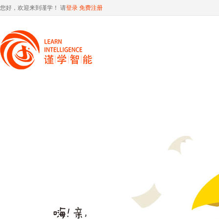
您好，欢迎来到谨学！ 请
登录
免费注册